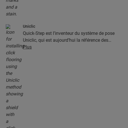
Uniclic
Quick-Step est l’inventeur du système de pose
Uniclic, qui est aujourd’hui la référence des
systèmes de pose par encliquetage. Utilisez le
Plus
système d’encliquetage révolutionnaire et breveté
pour assembler sans effort vos lames.