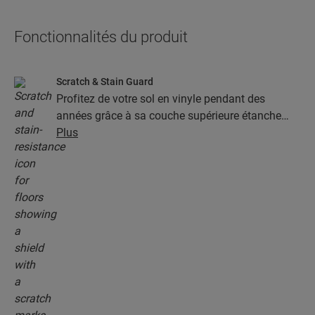
Fonctionnalités du produit
Scratch & Stain Guard
Profitez de votre sol en vinyle pendant des
années grâce à sa couche supérieure étanche
dotée de la technologie Stain & Scratch Guard.
Plus
Cette couche garantit une protection supérieure
contre les rayures, les taches, la saleté et les
marques de friction.