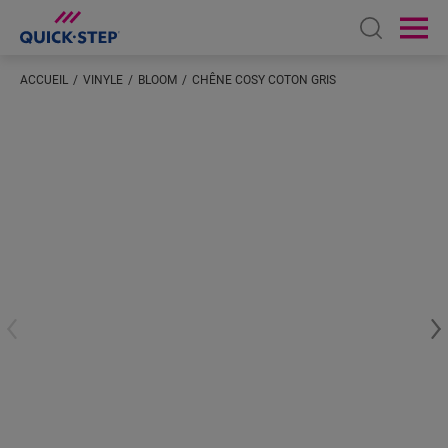
Open sear
Ope
ACCUEIL
VINYLE
BLOOM
CHÊNE COSY COTON GRIS
Saisissez votre localisation