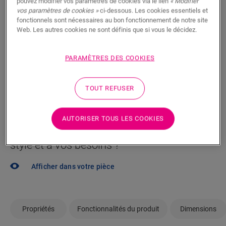
pouvez modifier vos paramètres de cookies via le lien
« Modifier
Vous brûlez d’impatience de voir ce sol en vrai ? Vous
vos paramètres de cookies »
ci-dessous. Les cookies essentiels et
vous posez des questions ? Aucun problème ! Il y a
fonctionnels sont nécessaires au bon fonctionnement de notre site
Web. Les autres cookies ne sont définis que si vous le décidez.
toujours un revendeur à proximité.
PARAMÈTRES DES COOKIES
TOUT REFUSER
RECHERCHER
AUTORISER TOUS LES COOKIES
Pas sûr que ce sol corresponde à votre
style et à vos besoins ?
Afficher dans votre pièce
Propriétés
Fonctionnalités du produit
Dimensions