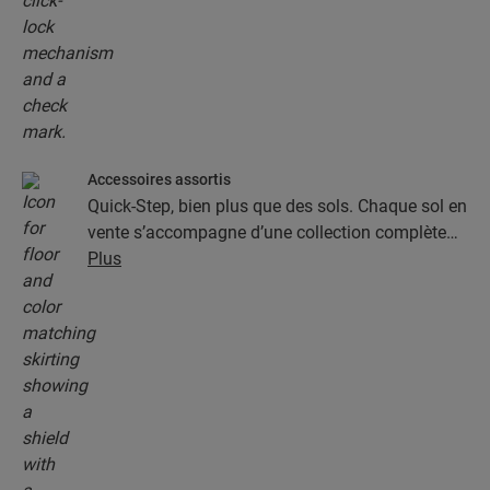
Accessoires assortis
Quick-Step, bien plus que des sols. Chaque sol en
vente s’accompagne d’une collection complète
d’accessoires, parmi lesquels des sous-couches,
Plus
des profilés de finition et des plinthes
parfaitement assortis à la couleur de votre sol.