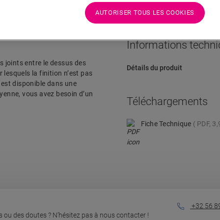
AUTORISER TOUS LES COOKIES
Informations techn
s joints entre le dessus des
Détails du produit
 lesquels la finition n’est pas
c est disponible dans une
oyenne, vous avez besoin d’un
Téléchargements
Fiche Technique
PDF, 3
+32 56 8
 ou des doutes ? N’hésitez pas à nous contacter !