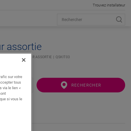
Trouvez installateur
r assortie
IÉ
KIT DE COULEUR ASSORTIE
QSKIT03
afic sur votre
accepter tous
RECHERCHER
 via le lien
«
sont
que si vous le