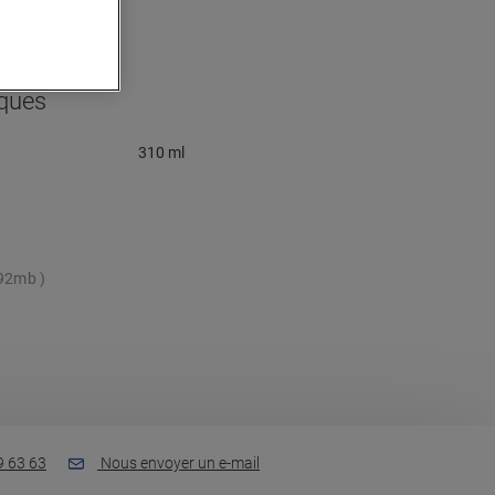
iques
310 ml
,92mb
9 63 63
Nous envoyer un e-mail