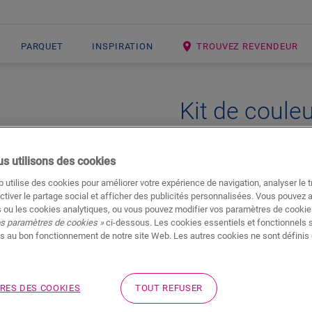
PARQUET
INSPIRATION
TROUVEZ REVENDEUR
Kit de couleu
ACCESSOIRES POUR SOL STRATIF
s utilisons des cookies
 utilise des cookies pour améliorer votre expérience de navigation, analyser le tr
ctiver le partage social et afficher des publicités personnalisées. Vous pouvez 
 ou les cookies analytiques, ou vous pouvez modifier vos paramètres de cookies
os paramètres de cookies »
ci-dessous. Les cookies essentiels et fonctionnels 
s au bon fonctionnement de notre site Web. Les autres cookies ne sont définis 
RES DES COOKIES
TOUT REFUSER
Téléchargements
Aller directement à la section