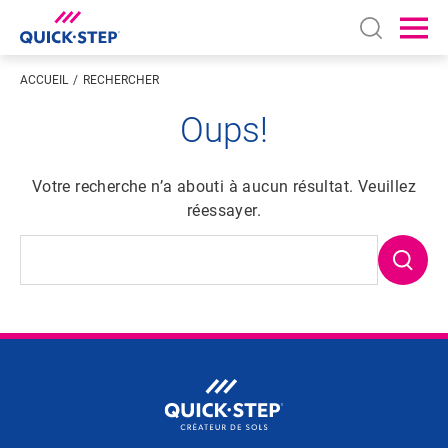
Open sear
Ope
ACCUEIL
RECHERCHER
Oups!
Votre recherche n’a abouti à aucun résultat. Veuillez
réessayer.
#SearchQuery#