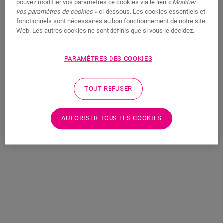
pouvez modifier vos paramètres de cookies via le lien
« Modifier
vos paramètres de cookies »
ci-dessous. Les cookies essentiels et
fonctionnels sont nécessaires au bon fonctionnement de notre site
Web. Les autres cookies ne sont définis que si vous le décidez.
PARAMÈTRES DES COOKIES
TOUT REFUSER
Roche oxydée
Roche bétonnée
VINYLE
ORO BASE
VINYLE
ORO BASE
AUTORISER TOUS LES COOKIES
AVSTT40235
AVSTT40234