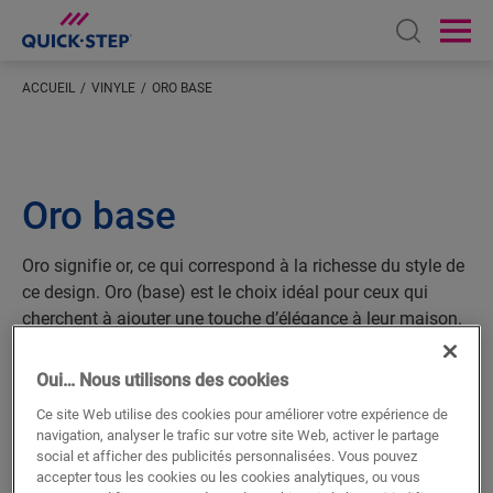
Open sear
Ope
ACCUEIL
VINYLE
ORO BASE
Oro base
Oro signifie or, ce qui correspond à la richesse du style de
ce design. Oro (base) est le choix idéal pour ceux qui
cherchent à ajouter une touche d’élégance à leur maison.
Offrant une gamme de nuances, allant des teintes claires
aux teintes foncées, il existe une solution parfaite pour
Oui… Nous utilisons des cookies
tous les styles d’intérieur, tout en bénéficiant des
Ce site Web utilise des cookies pour améliorer votre expérience de
performances reconnues d’Alpha Vinyl.
navigation, analyser le trafic sur votre site Web, activer le partage
social et afficher des publicités personnalisées. Vous pouvez
accepter tous les cookies ou les cookies analytiques, ou vous