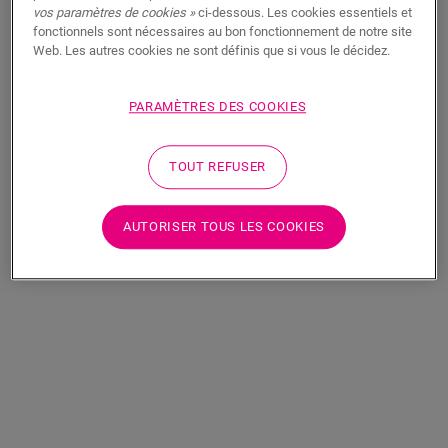
vos paramètres de cookies »
ci-dessous. Les cookies essentiels et
fonctionnels sont nécessaires au bon fonctionnement de notre site
Web. Les autres cookies ne sont définis que si vous le décidez.
PARAMÈTRES DES COOKIES
TOUT REFUSER
Roche oxydée
Roche cannelle
AUTORISER TOUS LES COOKIES
VINYLE
ORO
AVSTU40235
VINYLE
ORO
AVSTU40233