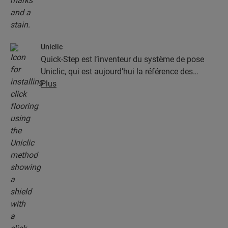
Uniclic
Quick-Step est l’inventeur du système de pose
Uniclic, qui est aujourd’hui la référence des
systèmes de pose par encliquetage. Utilisez le
Plus
système d’encliquetage révolutionnaire et breveté
pour assembler sans effort vos lames.