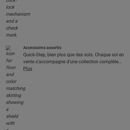
Accessoires assortis
Quick-Step, bien plus que des sols. Chaque sol en
vente s’accompagne d’une collection complète
d’accessoires, parmi lesquels des sous-couches,
Plus
des profilés de finition et des plinthes
parfaitement assortis à la couleur de votre sol.