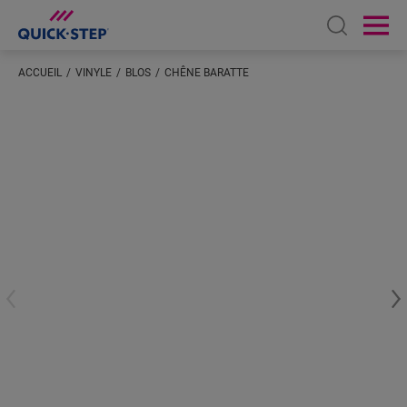
Open sear
Ope
ACCUEIL
VINYLE
BLOS
CHÊNE BARATTE
Saisissez votre localisation