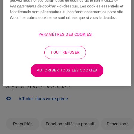
pouvez modifier vos paramètres de cookies via le lien
« Modifier
Vous brûlez d’impatience de voir ce sol en vrai ? Vous
vos paramètres de cookies »
ci-dessous. Les cookies essentiels et
vous posez des questions ? Aucun problème ! Il y a
fonctionnels sont nécessaires au bon fonctionnement de notre site
Web. Les autres cookies ne sont définis que si vous le décidez.
toujours un revendeur à proximité.
PARAMÈTRES DES COOKIES
TOUT REFUSER
RECHERCHER
AUTORISER TOUS LES COOKIES
Pas sûr que ce sol corresponde à votre
style et à vos besoins ?
Afficher dans votre pièce
Propriétés
Fonctionnalités du produit
Dimensions