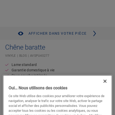
AFFICHER DANS VOTRE PIÈCE
Chêne baratte
VINYLE
BLOS
AVSPU40277
Lame standard
Garantie domestique à vie
Sous-couche intégrée
Compatible avec un plancher chauffant/rafraîchissant
Résistant à l’eau
Oui… Nous utilisons des cookies
Ce site Web utilise des cookies pour améliorer votre expérience de
navigation, analyser le trafic sur votre site Web, activer le partage
Trouvez un revendeur près de chez
social et afficher des publicités personnalisées. Vous pouvez
vous
accepter tous les cookies ou les cookies analytiques, ou vous