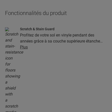
Fonctionnalités du produit
Scratch & Stain Guard
Profitez de votre sol en vinyle pendant des
années grâce à sa couche supérieure étanche
dotée de la technologie Stain & Scratch Guard.
Plus
Cette couche garantit une protection supérieure
contre les rayures, les taches, la saleté et les
marques de friction.