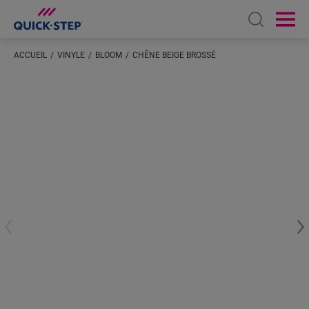
Open sear
Ope
ACCUEIL
VINYLE
BLOOM
CHÊNE BEIGE BROSSÉ
Saisissez votre localisation