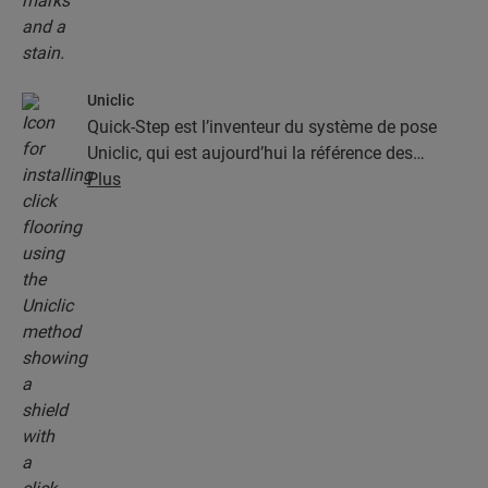
Uniclic
Quick-Step est l’inventeur du système de pose
Uniclic, qui est aujourd’hui la référence des
systèmes de pose par encliquetage. Utilisez le
Plus
système d’encliquetage révolutionnaire et breveté
pour assembler sans effort vos lames.