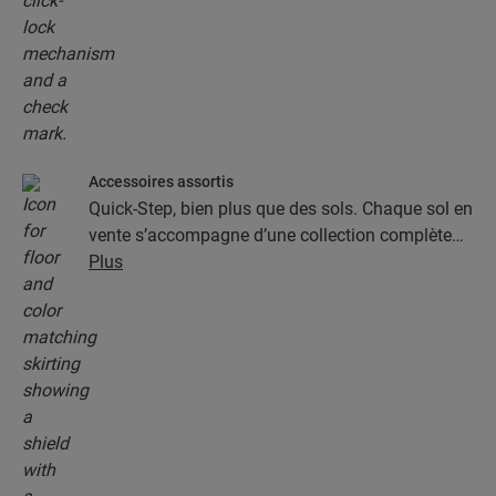
Accessoires assortis
Quick-Step, bien plus que des sols. Chaque sol en
vente s’accompagne d’une collection complète
d’accessoires, parmi lesquels des sous-couches,
Plus
des profilés de finition et des plinthes
parfaitement assortis à la couleur de votre sol.