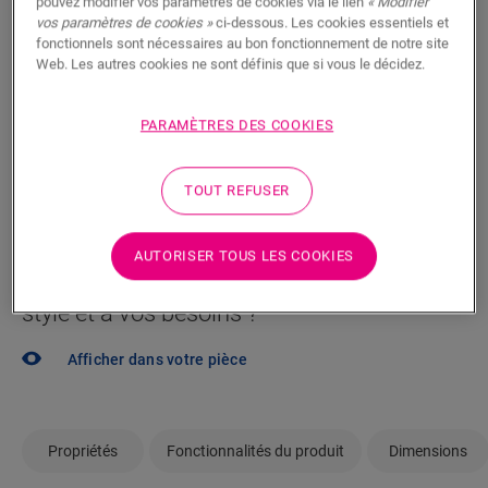
pouvez modifier vos paramètres de cookies via le lien
« Modifier
Vous brûlez d’impatience de voir ce sol en vrai ? Vous
vos paramètres de cookies »
ci-dessous. Les cookies essentiels et
vous posez des questions ? Aucun problème ! Il y a
fonctionnels sont nécessaires au bon fonctionnement de notre site
Web. Les autres cookies ne sont définis que si vous le décidez.
toujours un revendeur à proximité.
PARAMÈTRES DES COOKIES
TOUT REFUSER
RECHERCHER
AUTORISER TOUS LES COOKIES
Pas sûr que ce sol corresponde à votre
style et à vos besoins ?
Afficher dans votre pièce
Propriétés
Fonctionnalités du produit
Dimensions