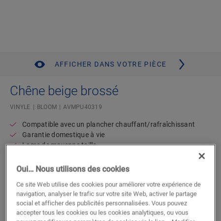
AFFICHER DANS VOTRE PIÈCE
Chêne beige brossé
VINYLE
BLOOM
AVMPU40319
Compatible avec un plancher chauffant/rafraîchissant
Garantie domestique à vie
Lame de moyenne taille
Sous-couche intégrée
Résistant à l’eau
Oui… Nous utilisons des cookies
Ce site Web utilise des cookies pour améliorer votre expérience de
navigation, analyser le trafic sur votre site Web, activer le partage
Trouvez un revendeur près de chez
social et afficher des publicités personnalisées. Vous pouvez
vous
accepter tous les cookies ou les cookies analytiques, ou vous