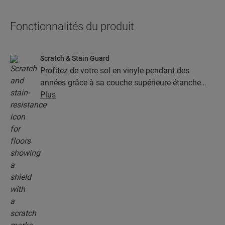
Fonctionnalités du produit
Scratch & Stain Guard
Profitez de votre sol en vinyle pendant des
années grâce à sa couche supérieure étanche
dotée de la technologie Stain & Scratch Guard.
Plus
Cette couche garantit une protection supérieure
contre les rayures, les taches, la saleté et les
marques de friction.