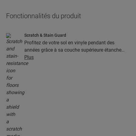
Fonctionnalités du produit
Scratch & Stain Guard
Profitez de votre sol en vinyle pendant des
années grâce à sa couche supérieure étanche
dotée de la technologie Stain & Scratch Guard.
Plus
Cette couche garantit une protection supérieure
contre les rayures, les taches, la saleté et les
marques de friction.