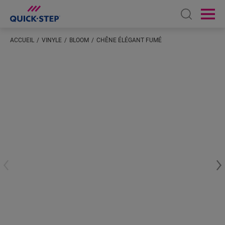
Open sear
Ope
ACCUEIL
VINYLE
BLOOM
CHÊNE ÉLÉGANT FUMÉ
Saisissez votre localisation