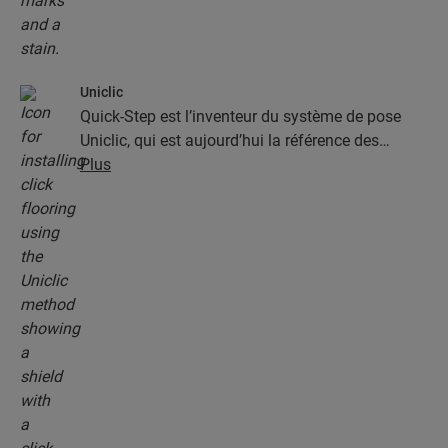
Uniclic
Quick-Step est l’inventeur du système de pose
Uniclic, qui est aujourd’hui la référence des
systèmes de pose par encliquetage. Utilisez le
Plus
système d’encliquetage révolutionnaire et breveté
pour assembler sans effort vos lames.