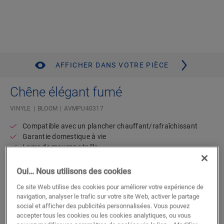
AFFICHER DANS VOTRE PIÈCE
Chêne élégant fumé
VINYLE
BLOOM
AVMPU40317
Compatible avec un plancher chauffant/rafraîchissant
Garantie domestique à vie
Lame de moyenne taille
Sous-couche intégrée
Résistant à l’eau
Oui… Nous utilisons des cookies
Ce site Web utilise des cookies pour améliorer votre expérience de
navigation, analyser le trafic sur votre site Web, activer le partage
Trouvez un revendeur près de chez
social et afficher des publicités personnalisées. Vous pouvez
vous
accepter tous les cookies ou les cookies analytiques, ou vous