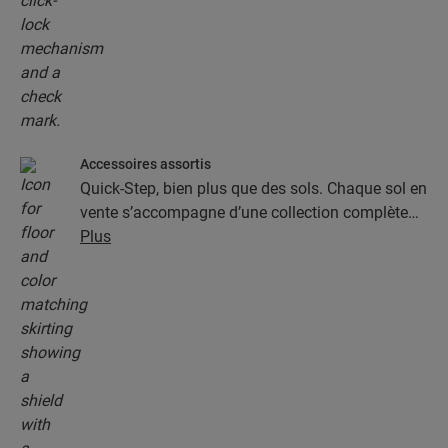
Accessoires assortis
Quick-Step, bien plus que des sols. Chaque sol en
vente s’accompagne d’une collection complète
d’accessoires, parmi lesquels des sous-couches,
Plus
des profilés de finition et des plinthes
parfaitement assortis à la couleur de votre sol.