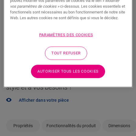
pouvez modifier vos paramètres de cookies via le lien
« Modifier
Vous brûlez d’impatience de voir ce sol en vrai ? Vous
vos paramètres de cookies »
ci-dessous. Les cookies essentiels et
vous posez des questions ? Aucun problème ! Il y a
fonctionnels sont nécessaires au bon fonctionnement de notre site
Web. Les autres cookies ne sont définis que si vous le décidez.
toujours un revendeur à proximité.
PARAMÈTRES DES COOKIES
TOUT REFUSER
RECHERCHER
AUTORISER TOUS LES COOKIES
Pas sûr que ce sol corresponde à votre
style et à vos besoins ?
Afficher dans votre pièce
Propriétés
Fonctionnalités du produit
Dimensions