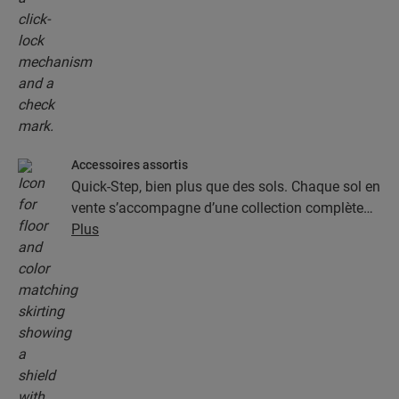
Accessoires assortis
Quick-Step, bien plus que des sols. Chaque sol en
vente s’accompagne d’une collection complète
d’accessoires, parmi lesquels des sous-couches,
Plus
des profilés de finition et des plinthes
parfaitement assortis à la couleur de votre sol.