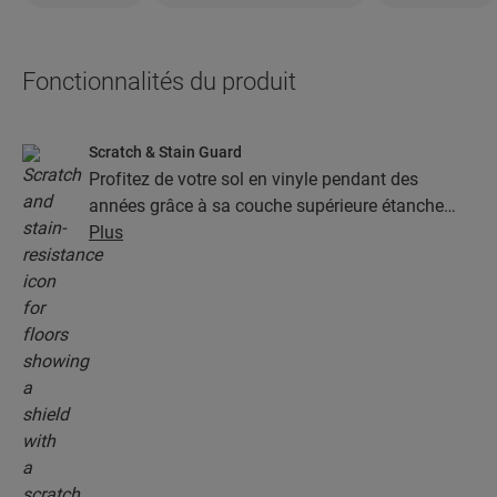
Fonctionnalités du produit
Scratch & Stain Guard
Profitez de votre sol en vinyle pendant des
années grâce à sa couche supérieure étanche
dotée de la technologie Stain & Scratch Guard.
Plus
Cette couche garantit une protection supérieure
contre les rayures, les taches, la saleté et les
marques de friction.