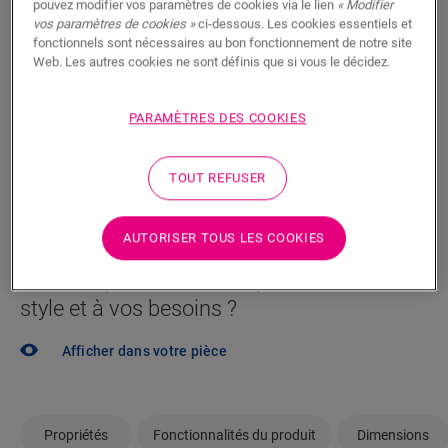
pouvez modifier vos paramètres de cookies via le lien
« Modifier
vos paramètres de cookies »
ci-dessous. Les cookies essentiels et
Vous brûlez d’impatience de voir ce sol en vrai ? Vous
fonctionnels sont nécessaires au bon fonctionnement de notre site
vous posez des questions ? Aucun problème ! Il y a
Web. Les autres cookies ne sont définis que si vous le décidez.
toujours un revendeur à proximité.
PARAMÈTRES DES COOKIES
TOUT REFUSER
RECHERCHER
AUTORISER TOUS LES COOKIES
Pas sûr que ce sol corresponde à votre
style et à vos besoins ?
Afficher dans votre pièce
Propriétés
Fonctionnalités du produit
Dimensions