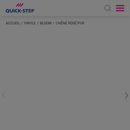
Open sear
Ope
ACCUEIL
VINYLE
BLOOM
CHÊNE ROSÉ PUR
Saisissez votre localisation