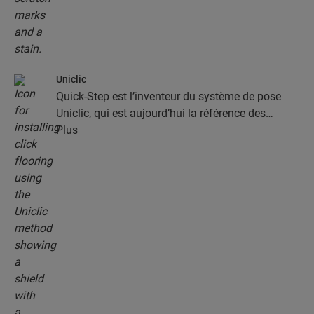
Uniclic
Quick-Step est l’inventeur du système de pose
Uniclic, qui est aujourd’hui la référence des
systèmes de pose par encliquetage. Utilisez le
Plus
système d’encliquetage révolutionnaire et breveté
pour assembler sans effort vos lames.