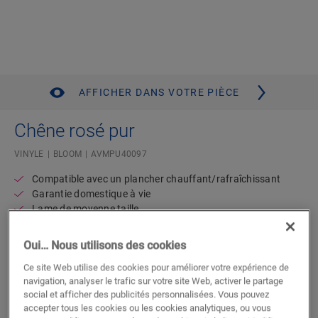
AFFICHER DANS VOTRE PIÈCE
Chêne rosé pur
VINYLE
BLOOM
AVMPU40097
Compatible avec un plancher chauffant/rafraîchissant
Garantie domestique à vie
Lame de moyenne taille
Sous-couche intégrée
Résistant à l’eau
Oui… Nous utilisons des cookies
Disponible en
2 variantes
Ce site Web utilise des cookies pour améliorer votre expérience de
navigation, analyser le trafic sur votre site Web, activer le partage
Trouvez un revendeur près de chez
social et afficher des publicités personnalisées. Vous pouvez
accepter tous les cookies ou les cookies analytiques, ou vous
vous