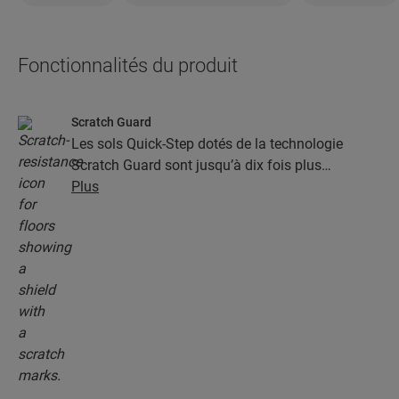
Fonctionnalités du produit
Scratch Guard
Les sols Quick-Step dotés de la technologie
Scratch Guard sont jusqu’à dix fois plus
résistants aux rayures que les autres sols.
Plus