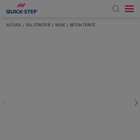
Open sear
Ope
ACCUEIL
SOL STRATIFIÉ
MUSE
BÉTON TEINTÉ
Saisissez votre localisation