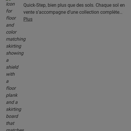
Quick-Step, bien plus que des sols. Chaque sol en
vente s’accompagne d’une collection complète
d’accessoires, parmi lesquels des sous-couches,
Plus
des profilés de finition et des plinthes
parfaitement assortis à la couleur de votre sol.