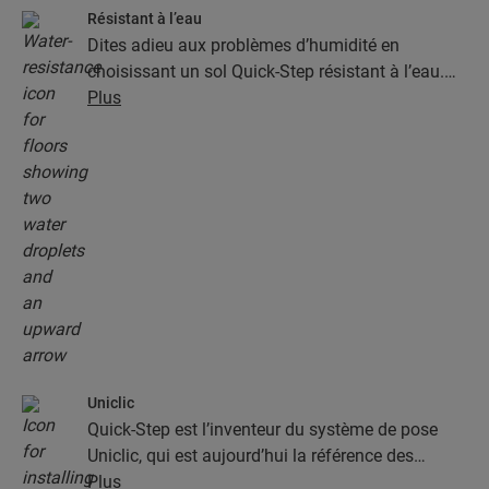
Résistant à l’eau
Dites adieu aux problèmes d’humidité en
choisissant un sol Quick-Step résistant à l’eau.
Ces sols sont non seulement élégants et naturels,
Plus
mais ils sont aussi 100 % résistants à l’humidité,
ce qui rend le nettoyage plus facile que jamais !
Uniclic
Quick-Step est l’inventeur du système de pose
Uniclic, qui est aujourd’hui la référence des
systèmes de pose par encliquetage. Utilisez le
Plus