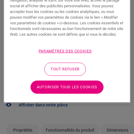
navigation, analyser le trafic sur votre site Web, activer le partage
social et afficher des publicités personnalisées. Vous pouvez
Vous brûlez d’impatience de voir ce sol en vrai ? Vous
accepter tous les cookies ou les cookies analytiques, ou vous
pouvez modifier vos paramètres de cookies via le lien
« Modifier
vous posez des questions ? Aucun problème ! Il y a
vos paramètres de cookies »
ci-dessous. Les cookies essentiels et
toujours un revendeur à proximité.
fonctionnels sont nécessaires au bon fonctionnement de notre site
Web. Les autres cookies ne sont définis que si vous le décidez.
PARAMÈTRES DES COOKIES
RECHERCHER
TOUT REFUSER
Pas sûr que ce sol corresponde à votre
AUTORISER TOUS LES COOKIES
style et à vos besoins ?
Afficher dans votre pièce
Propriétés
Fonctionnalités du produit
Dimensions