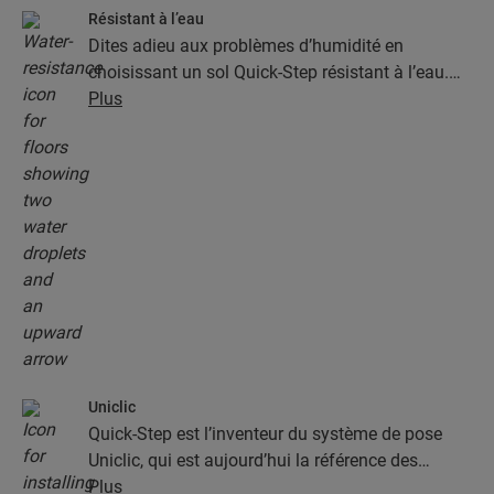
Résistant à l’eau
Dites adieu aux problèmes d’humidité en
choisissant un sol Quick-Step résistant à l’eau.
Ces sols sont non seulement élégants et naturels,
Plus
mais ils sont aussi 100 % résistants à l’humidité,
ce qui rend le nettoyage plus facile que jamais !
Uniclic
Quick-Step est l’inventeur du système de pose
Uniclic, qui est aujourd’hui la référence des
systèmes de pose par encliquetage. Utilisez le
Plus