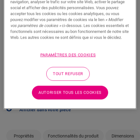
navigation, analyser le trafic sur votre site Web, activer le partage
social et afficher des publicités personnalisées. Vous pouvez
Vous brûlez d’impatience de voir ce sol en vrai ? Vous
accepter tous les cookies ou les cookies analytiques, ou vous
vous posez des questions ? Aucun problème ! Il y a
pouvez modifier vos paramètres de cookies via le lien
« Modifier
vos paramètres de cookies »
ci-dessous. Les cookies essentiels et
toujours un revendeur à proximité.
fonctionnels sont nécessaires au bon fonctionnement de notre site
Web. Les autres cookies ne sont définis que si vous le décidez.
PARAMÈTRES DES COOKIES
RECHERCHER
TOUT REFUSER
Pas sûr que ce sol corresponde à votre
AUTORISER TOUS LES COOKIES
style et à vos besoins ?
Afficher dans votre pièce
Propriétés
Fonctionnalités du produit
Dimensions