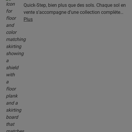
Quick-Step, bien plus que des sols. Chaque sol en
vente s’accompagne d’une collection complète
d’accessoires, parmi lesquels des sous-couches,
Plus
des profilés de finition et des plinthes
parfaitement assortis à la couleur de votre sol.