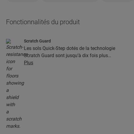
Fonctionnalités du produit
Scratch Guard
Les sols Quick-Step dotés de la technologie
Scratch Guard sont jusqu’à dix fois plus
résistants aux rayures que les autres sols.
Plus