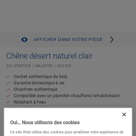
AFFICHER DANS VOTRE PIÈCE
Chêne désert naturel clair
SOL STRATIFIÉ
MAJESTIC
MJ3550
Cachet authentique du bois
Garantie domestique à vie
Chanfrein authentique
Compatible avec un plancher chauffant/rafraîchissant
Résistant à l’eau
Lame longue et large
Oui… Nous utilisons des cookies
Trouvez un revendeur près de chez
Ce site Web utilise des cookies pour améliorer votre expérience de
vous