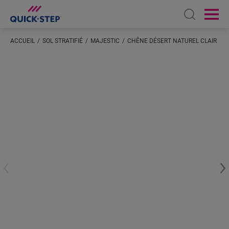
Open sear
Ope
ACCUEIL
SOL STRATIFIÉ
MAJESTIC
CHÊNE DÉSERT NATUREL CLAIR
Saisissez votre localisation