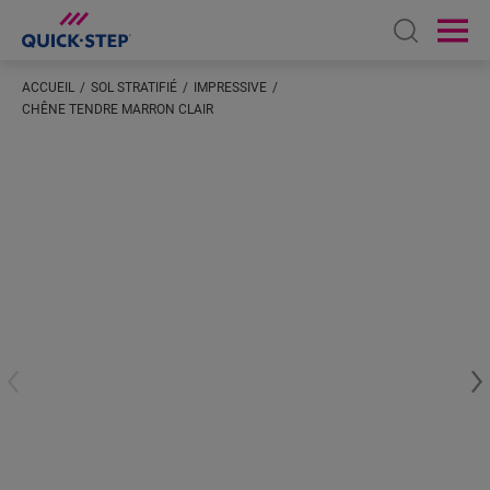
Open sear
Ope
ACCUEIL
SOL STRATIFIÉ
IMPRESSIVE
CHÊNE TENDRE MARRON CLAIR
Saisissez votre localisation