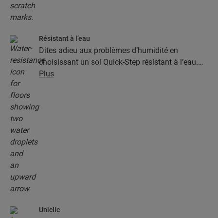
Résistant à l’eau
Dites adieu aux problèmes d’humidité en
choisissant un sol Quick-Step résistant à l’eau.
Ces sols sont non seulement élégants et naturels,
Plus
mais ils sont aussi 100 % résistants à l’humidité,
ce qui rend le nettoyage plus facile que jamais !
Uniclic