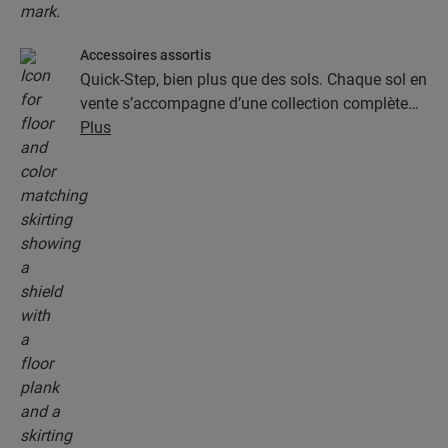
Accessoires assortis
Quick-Step, bien plus que des sols. Chaque sol en
vente s’accompagne d’une collection complète
d’accessoires, parmi lesquels des sous-couches,
Plus
des profilés de finition et des plinthes
parfaitement assortis à la couleur de votre sol.