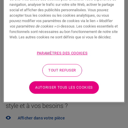
navigation, analyser le trafic sur votre site Web, activer le partage
Trouvez un revendeur près de chez
social et afficher des publicités personnalisées. Vous pouvez
accepter tous les cookies ou les cookies analytiques, ou vous
vous
pouvez modifier vos paramètres de cookies via le lien
« Modifier
vos paramètres de cookies »
ci-dessous. Les cookies essentiels et
Vous brûlez d’impatience de voir ce sol en vrai ? Vous
fonctionnels sont nécessaires au bon fonctionnement de notre site
vous posez des questions ? Aucun problème ! Il y a
Web. Les autres cookies ne sont définis que si vous le décidez.
toujours un revendeur à proximité.
PARAMÈTRES DES COOKIES
TOUT REFUSER
RECHERCHER
AUTORISER TOUS LES COOKIES
Pas sûr que ce sol corresponde à votre
style et à vos besoins ?
Afficher dans votre pièce