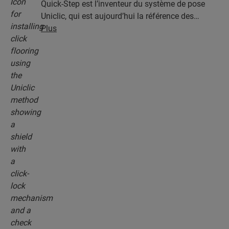
Quick-Step est l’inventeur du système de pose
Uniclic, qui est aujourd’hui la référence des
systèmes de pose par encliquetage. Utilisez le
Plus
système d’encliquetage révolutionnaire et breveté
pour assembler sans effort vos lames.