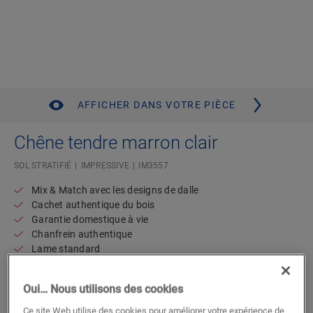
AFFICHER DANS VOTRE PIÈCE
Chêne tendre marron clair
SOL STRATIFIÉ
IMPRESSIVE
IM3557
Mix & Match avec les designs de dalle
Cachet authentique du bois
Garantie domestique à vie
Chanfrein authentique
Lame standard
Compatible avec un plancher chauffant/rafraîchissant
Résistant à l’eau
Oui… Nous utilisons des cookies
Disponible en
2 variantes
Ce site Web utilise des cookies pour améliorer votre expérience de