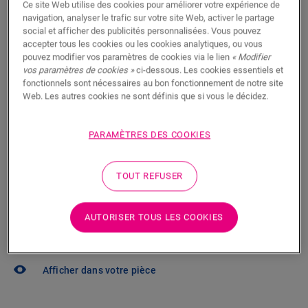
Ce site Web utilise des cookies pour améliorer votre expérience de
Trouvez un revendeur près de chez
navigation, analyser le trafic sur votre site Web, activer le partage
vous
social et afficher des publicités personnalisées. Vous pouvez
accepter tous les cookies ou les cookies analytiques, ou vous
Vous brûlez d’impatience de voir ce sol en vrai ? Vous
pouvez modifier vos paramètres de cookies via le lien
« Modifier
vous posez des questions ? Aucun problème ! Il y a
vos paramètres de cookies »
ci-dessous. Les cookies essentiels et
fonctionnels sont nécessaires au bon fonctionnement de notre site
toujours un revendeur à proximité.
Web. Les autres cookies ne sont définis que si vous le décidez.
PARAMÈTRES DES COOKIES
RECHERCHER
TOUT REFUSER
AUTORISER TOUS LES COOKIES
Pas sûr que ce sol corresponde à votre
style et à vos besoins ?
Afficher dans votre pièce