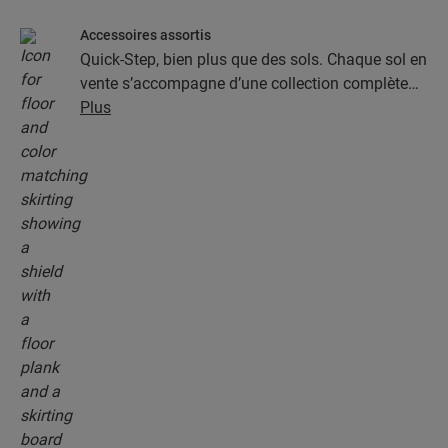
Accessoires assortis
Quick-Step, bien plus que des sols. Chaque sol en
vente s’accompagne d’une collection complète
d’accessoires, parmi lesquels des sous-couches,
Plus
des profilés de finition et des plinthes
parfaitement assortis à la couleur de votre sol.