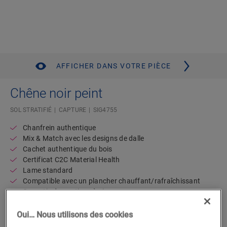
AFFICHER DANS VOTRE PIÈCE
Chêne noir peint
SOL STRATIFIÉ
CAPTURE
SIG4755
Chanfrein authentique
Mix & Match avec les designs de dalle
Cachet authentique du bois
Certificat C2C Material Health
Lame standard
Compatible avec un plancher chauffant/rafraîchissant
Garantie domestique à vie
Résistant à l’eau
Oui… Nous utilisons des cookies