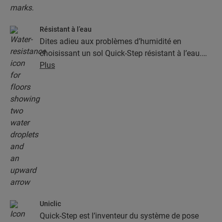
Résistant à l’eau
Dites adieu aux problèmes d’humidité en
choisissant un sol Quick-Step résistant à l’eau.
Ces sols sont non seulement élégants et naturels,
Plus
mais ils sont aussi 100 % résistants à l’humidité,
ce qui rend le nettoyage plus facile que jamais !
Uniclic
Quick-Step est l’inventeur du système de pose