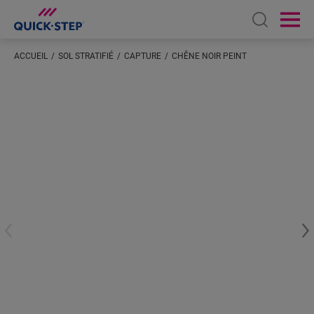
Open sear
Ope
ACCUEIL
SOL STRATIFIÉ
CAPTURE
CHÊNE NOIR PEINT
Saisissez votre localisation