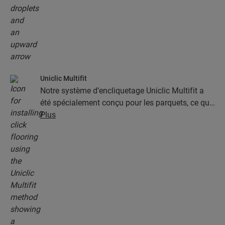
Uniclic Multifit
Notre système d’encliquetage Uniclic Multifit a
été spécialement conçu pour les parquets, ce qui
les rend rapides et faciles à poser.
Plus