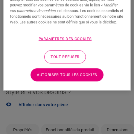
pouvez modifier vos paramètres de cookies via le lien
« Modifier
Vous brûlez d’impatience de voir ce sol en vrai ? Vous
vos paramètres de cookies »
ci-dessous. Les cookies essentiels et
fonctionnels sont nécessaires au bon fonctionnement de notre site
vous posez des questions ? Aucun problème ! Il y a
Web. Les autres cookies ne sont définis que si vous le décidez.
toujours un revendeur à proximité.
PARAMÈTRES DES COOKIES
TOUT REFUSER
RECHERCHER
AUTORISER TOUS LES COOKIES
Pas sûr que ce sol corresponde à votre
style et à vos besoins ?
Afficher dans votre pièce
Propriétés
Fonctionnalités du produit
Dimensions