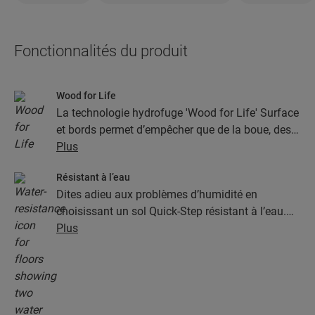
Fonctionnalités du produit
Wood for Life
La technologie hydrofuge 'Wood for Life' Surface
et bords permet d’empêcher que de la boue, des
aliments renversés et d’autres saletés se coincent
Plus
dans les joints et la structure du bois. Cela
Résistant à l’eau
permet de maintenir votre sol comme neuf.
Dites adieu aux problèmes d’humidité en
choisissant un sol Quick-Step résistant à l’eau.
Ces sols sont non seulement élégants et naturels,
Plus
mais ils sont aussi 100 % résistants à l’humidité,
ce qui rend le nettoyage plus facile que jamais !