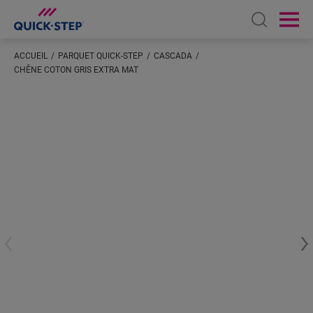
Open sear
Ope
ACCUEIL
PARQUET QUICK-STEP
CASCADA
CHÊNE COTON GRIS EXTRA MAT
Saisissez votre localisation