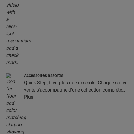
Accessoires assortis
Quick-Step, bien plus que des sols. Chaque sol en
vente s’accompagne d’une collection complète
d’accessoires, parmi lesquels des sous-couches,
Plus
des profilés de finition et des plinthes
parfaitement assortis à la couleur de votre sol.