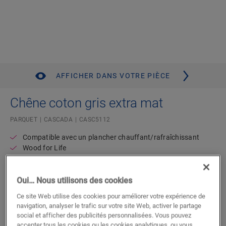
AFFICHER DANS VOTRE PIÈCE
Chêne coton gris extra mat
PARQUET
CASCADA
CASC5112
Compatible avec un plancher chauffant/rafraîchissant
Wood for Life
Garantie domestique à vie
Plancher élégant aux lames extra-larges
Résistant à l’eau
Oui… Nous utilisons des cookies
Ce site Web utilise des cookies pour améliorer votre expérience de
navigation, analyser le trafic sur votre site Web, activer le partage
Trouvez un revendeur près de chez
social et afficher des publicités personnalisées. Vous pouvez
vous
accepter tous les cookies ou les cookies analytiques, ou vous