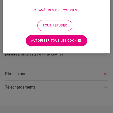
RECHERCHER
PARAMÈTRES DES COOKIES
Fonctionnalités du produit
TOUT REFUSER
Il s’agit d’une plinthe droite et haute qui correspond
parfaitement à la couleur de votre sol. Elle est dotée de
rainures pratiques intégrées au dos pour y faire passer les
AUTORISER TOUS LES COOKIES
câbles. La plinthe est facile à poser avec notre colle One4All
ou notre rail. La plinthe est également disponible en version à
peindre blanche (QSWPPSKRPAINT).
Dimensions
Téléchargements