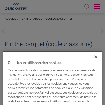
Open sear
Ope
ACCUEIL
PLINTHE PARQUET (COULEUR ASSORTIE)
Saisissez votre localisation
Plinthe parquet (couleur assortie)
ACCESSOIRES POUR PARQUET
PLINTHE PARQUET
QSWPPSKR03563
Oui… Nous utilisons des cookies
Belle finition
Pour votre parquet
Ce site Web utilise des cookies pour améliorer votre expérience de
Couleur assortie à votre sol
navigation, analyser le trafic sur votre site Web, activer le partage
Surface en placage véritable
social et afficher des publicités personnalisées. Vous pouvez
accepter tous les cookies ou les cookies analytiques, ou vous
pouvez modifier vos paramètres de cookies via le lien
« Modifier
vos paramètres de cookies »
ci-dessous. Les cookies essentiels et
fonctionnels sont nécessaires au bon fonctionnement de notre site
Web. Les autres cookies ne sont définis que si vous le décidez.