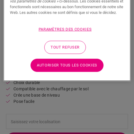
vos paramètres de cookies »
ci-dessous. Les cookies essentiels et
fonctionnels sont nécessaires au bon fonctionnement de notre site
Web. Les autres cookies ne sont définis que si vous le décidez.
PARAMÈTRES DES COOKIES
Comfort Underlay
TOUT REFUSER
ACCESSOIRES POUR VINYLE
SOUS-COUCHE COMFORT
QSVUDLCOMFORT15
Excellente isolation acoustique
AUTORISER TOUS LES COOKIES
Pour votre sol vinyle
Protection du joint à encliquetage
Choix durable
Compatible avec le chauffage par le sol
Crée une base de niveau
Pose facile