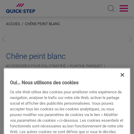
Open sear
Ope
ACCUEIL
CHÊNE PEINT BLANC
Saisissez votre localisation
Chêne peint blanc
ACCESSOIRES POUR SOL STRATIFIÉ
PLINTHE PARQUET
QSPSKR04753
Belle finition
Oui… Nous utilisons des cookies
Pour votre sol stratifié
Ce site Web utilise des cookies pour améliorer votre expérience de
Couleur assortie à votre sol
navigation, analyser le trafic sur votre site Web, activer le partage
Couche supérieure résistante aux rayures
social et afficher des publicités personnalisées. Vous pouvez
accepter tous les cookies ou les cookies analytiques, ou vous
pouvez modifier vos paramètres de cookies via le lien
« Modifier
vos paramètres de cookies »
ci-dessous. Les cookies essentiels et
fonctionnels sont nécessaires au bon fonctionnement de notre site
Web. Les autres cookies ne sont définis que si vous le décidez.