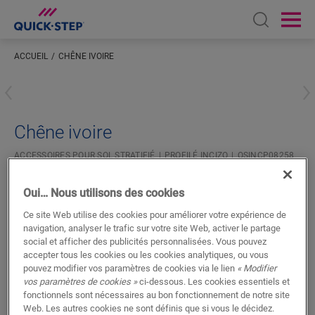
Open sear
Ope
ACCUEIL
CHÊNE IVOIRE
Saisissez votre localisation
Chêne ivoire
ACCESSOIRES POUR SOL STRATIFIÉ
PROFILÉ INCIZO
QSINCP08258
Oui… Nous utilisons des cookies
Ce site Web utilise des cookies pour améliorer votre expérience de
navigation, analyser le trafic sur votre site Web, activer le partage
social et afficher des publicités personnalisées. Vous pouvez
accepter tous les cookies ou les cookies analytiques, ou vous
RECHERCHER
pouvez modifier vos paramètres de cookies via le lien
« Modifier
vos paramètres de cookies »
ci-dessous. Les cookies essentiels et
fonctionnels sont nécessaires au bon fonctionnement de notre site
Fonctionnalités du produit
Web. Les autres cookies ne sont définis que si vous le décidez.