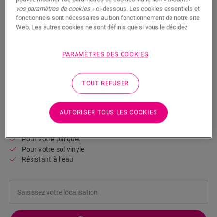
vos paramètres de cookies »
ci-dessous. Les cookies essentiels et
fonctionnels sont nécessaires au bon fonctionnement de notre site
Web. Les autres cookies ne sont définis que si vous le décidez.
PARAMÈTRES DES COOKIES
Plinthe résistante à l'eau à peindre-
petite
TOUT REFUSER
ACCESSOIRES POUR SOL STRATIFIÉ
PETITE PLINTHE RÉSISTANTE À L’EAU À PEINDRE
QSHSK38PAINT
AUTORISER TOUS LES COOKIES
Belle finition
Pour votre sol stratifié
Pour votre parquet
Pour votre sol vinyle
Résistant à l’eau