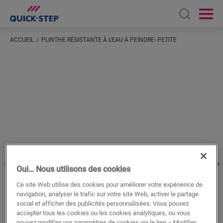
Open sear
Ope
ACCUEIL
PLINTHE RÉSISTANTE À L'EAU À PEINDRE- PETITE
Saisissez votre localisation
Oui… Nous utilisons des cookies
Ce site Web utilise des cookies pour améliorer votre expérience de
navigation, analyser le trafic sur votre site Web, activer le partage
social et afficher des publicités personnalisées. Vous pouvez
accepter tous les cookies ou les cookies analytiques, ou vous
pouvez modifier vos paramètres de cookies via le lien
« Modifier