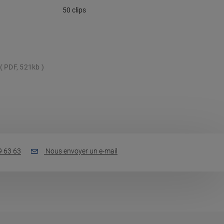
50 clips
PDF, 521kb
9 63 63
Nous envoyer un e-mail