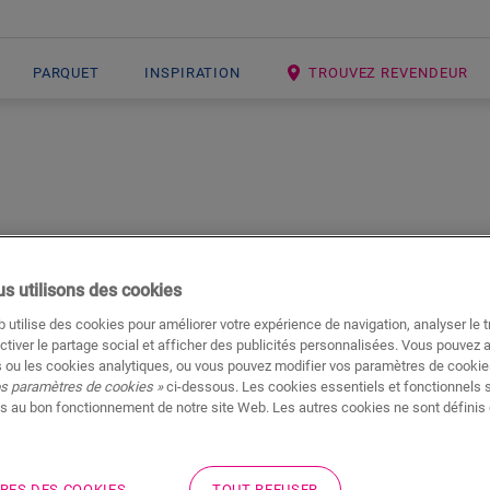
PARQUET
INSPIRATION
TROUVEZ REVENDEUR
Open image in lightbox
s utilisons des cookies
Clips pour p
 utilise des cookies pour améliorer votre expérience de navigation, analyser le tr
ctiver le partage social et afficher des publicités personnalisées. Vous pouvez 
 ou les cookies analytiques, ou vous pouvez modifier vos paramètres de cookies
ACCESSOIRES POUR SOL STRATIF
os paramètres de cookies »
ci-dessous. Les cookies essentiels et fonctionnels 
s au bon fonctionnement de notre site Web. Les autres cookies ne sont définis 
Combinable avec des plin
Couverture des joints de d
RES DES COOKIES
TOUT REFUSER