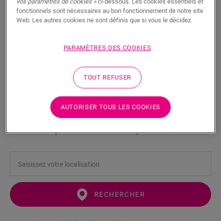
vos paramètres de cookies »
ci-dessous. Les cookies essentiels et
fonctionnels sont nécessaires au bon fonctionnement de notre site
Web. Les autres cookies ne sont définis que si vous le décidez.
PARAMÈTRES DES COOKIES
Profilé de transition - Coffee
TOUT REFUSER
ACCESSOIRES POUR VINYLE
PROFILÉ DE TRANSITION
NEVADPCOFF
Belle finition
AUTORISER TOUS LES COOKIES
Pour votre sol vinyle
Couverture des joints de dilatation
Couche supérieure résistante aux rayures
RECHERCHER