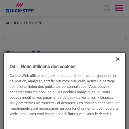
Open sear
Ope
ACCUEIL
FILM EN PE
Saisissez votre localisation
Film en PE
ACCESSOIRES POUR SOL STRATIFIÉ
FILM EN PE
NEUDLSCREEN34
Oui… Nous utilisons des cookies
Ce site Web utilise des cookies pour améliorer votre expérience de
navigation, analyser le trafic sur votre site Web, activer le partage
social et afficher des publicités personnalisées. Vous pouvez
accepter tous les cookies ou les cookies analytiques, ou vous
pouvez modifier vos paramètres de cookies via le lien
« Modifier
vos paramètres de cookies »
ci-dessous. Les cookies essentiels et
RECHERCHER
fonctionnels sont nécessaires au bon fonctionnement de notre site
Web. Les autres cookies ne sont définis que si vous le décidez.
Fonctionnalités du produit