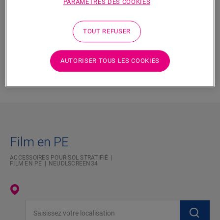
PARAMÈTRES DES COOKIES
Sous-couche qui protège le sol contre la vapeur d’humidité qui
émane d’un sous-sol minéral ou en béton. Durée de vie utile de
50 ans.
TOUT REFUSER
AUTORISER TOUS LES COOKIES
Dimensions
Film en PE
ACCESSOIRES POUR SOL STRATIFIÉ
FILM EN PE
NEUDLSCREEN34
Saisissez votre localisation