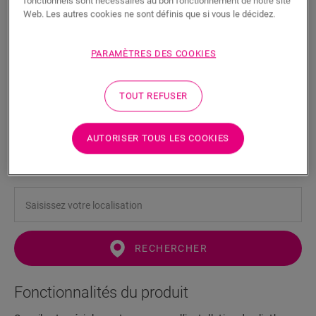
fonctionnels sont nécessaires au bon fonctionnement de notre site
Web. Les autres cookies ne sont définis que si vous le décidez.
PARAMÈTRES DES COOKIES
Track
TOUT REFUSER
ACCESSOIRES POUR SOL STRATIFIÉ
RAIL
NETRACK
AUTORISER TOUS LES COOKIES
Combinable avec des plinthes
Pose facile
RECHERCHER
Fonctionnalités du produit