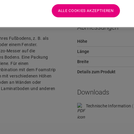
ALLE COOKIES AKZEPTIEREN
Abmessungen
hres Fußbodens, z. B. als
Höhe
der einem Fenster.
cizo-Messer auf die
Länge
hres Bodens. Eine Packung
Breite
iene. Für einen
mbination mit dem Foamstrip
Details zum Produkt
en mit verschiedenen Höhen
Boden an Wänden oder
m Laminatboden und anderen
Downloads
Technische Information