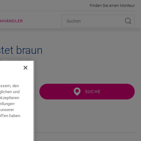
Finden Sie einen Monteur
ACHHÄNDLER
tet braun
FIL
QSINCP04766
essern, den
SUCHE
glichen und
akzeptieren
ellungen
 unserer
offen haben.