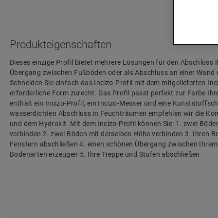
Produkteigenschaften
Dieses einzige Profil bietet mehrere Lösungen für den Abschluss I
Übergang zwischen Fußböden oder als Abschluss an einer Wand o
Schneiden Sie einfach das Incizo-Profil mit dem mitgelieferten In
erforderliche Form zurecht. Das Profil passt perfekt zur Farbe I
enthält ein Incizo-Profil, ein Incizo-Messer und eine Kunststoffsch
wasserdichten Abschluss in Feuchträumen empfehlen wir die Ko
und dem Hydrokit. Mit dem Incizo-Profil können Sie: 1. zwei Böd
verbinden 2. zwei Böden mit derselben Höhe verbinden 3. Ihren 
Fenstern abschließen 4. einen schönen Übergang zwischen Ihre
Bodenarten erzeugen 5. Ihre Treppe und Stufen abschließen