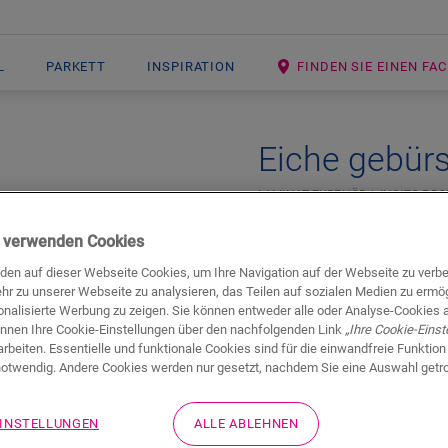
L
PARKETT
INSPIRATION
FINDEN SIE EINEN F
Eiche gebürs
LAMINAT-ZUBEHÖR
INCIZO-PRO
ir verwenden Cookies
den auf dieser Webseite Cookies, um Ihre Navigation auf der Webseite zu verb
hr zu unserer Webseite zu analysieren, das Teilen auf sozialen Medien zu ermö
onalisierte Werbung zu zeigen. Sie können entweder alle oder Analyse-Cookies 
önnen Ihre Cookie-Einstellungen über den nachfolgenden Link
„Ihre Cookie-Einst
rbeiten. Essentielle und funktionale Cookies sind für die einwandfreie Funktion
otwendig. Andere Cookies werden nur gesetzt, nachdem Sie eine Auswahl getr
Downloads
Schnell wechseln zu
EINSTELLUNGEN
ALLE ABLEHNEN