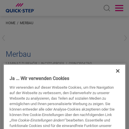
Open sear
Ope
HOME
MERBAU
Geben Sie Ihren Standort ein
Merbau
LAMINAT-ZUBEHÖR
INCIZO-PROFIL
QSINCP04760
Ja ... Wir verwenden Cookies
Wir verwenden auf dieser Webseite Cookies, um Ihre Navigation
auf der Webseite zu verbessern, den Datenverkehr zu unserer
Webseite zu analysieren, das Teilen auf sozialen Medien zu
ermöglichen und Ihnen personalisierte Werbung zu zeigen. Sie
SUCHE
können entweder alle oder Analyse-Cookies akzeptieren oder Sie
können Ihre Cookie-Einstellungen über den nachfolgenden Link
„Ihre Cookie-Einstellungen ändern“
bearbeiten. Essentielle und
Produkteigenschaften
funktionale Cookies sind für die einwandfreie Funktion unserer