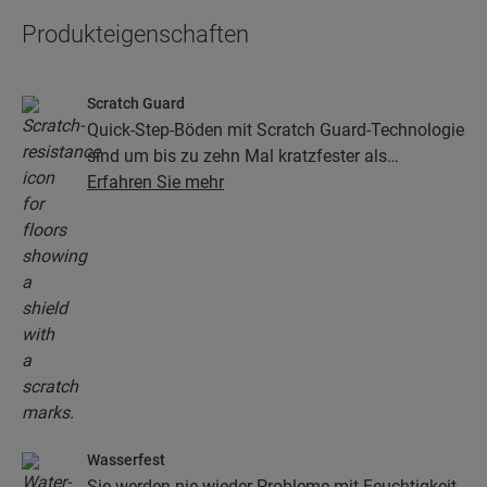
Produkteigenschaften
Scratch Guard
Quick-Step-Böden mit Scratch Guard-Technologie
sind um bis zu zehn Mal kratzfester als
herkömmliche Böden.
Erfahren Sie mehr
Wasserfest
Sie werden nie wieder Probleme mit Feuchtigkeit