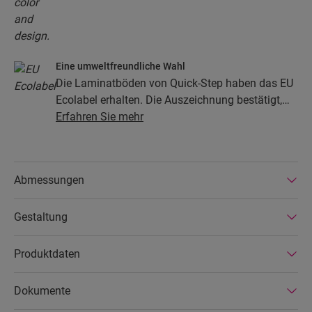
Eine umweltfreundliche Wahl
Die Laminatböden von Quick-Step haben das EU
Ecolabel erhalten. Die Auszeichnung bestätigt,
dass die Böden zu mindestens 80 % aus
Erfahren Sie mehr
nachhaltiger Forstwirtschaft stammen, ihre
Zusammensetzung keine Gefahrenstoffe enthält
und in energiesparenden Produktionsstätten
Abmessungen
hergestellt werden. Die Laminatböden von Quick-
Step sind zudem sehr langlebig und durch eine
Gestaltung
erweiterte Produktgarantie abgedeckt. Außerdem
sind die Böden einfach zu reparieren und zu
entfernen.
Produktdaten
Dokumente