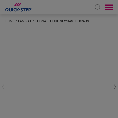
Open sear
Ope
HOME
LAMINAT
ELIGNA
EICHE NEWCASTLE BRAUN
Geben Sie Ihren Standort ein