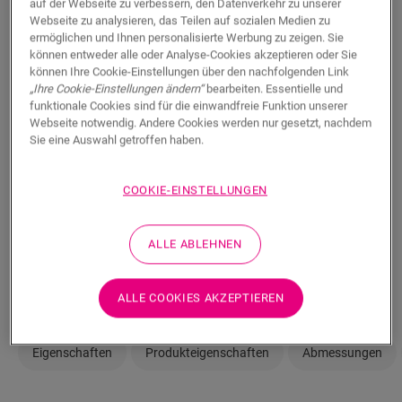
auf der Webseite zu verbessern, den Datenverkehr zu unserer
immer einen Händler in Ihrer Nähe.
Webseite zu analysieren, das Teilen auf sozialen Medien zu
ermöglichen und Ihnen personalisierte Werbung zu zeigen. Sie
können entweder alle oder Analyse-Cookies akzeptieren oder Sie
können Ihre Cookie-Einstellungen über den nachfolgenden Link
„Ihre Cookie-Einstellungen ändern“
bearbeiten. Essentielle und
funktionale Cookies sind für die einwandfreie Funktion unserer
SUCHE
Webseite notwendig. Andere Cookies werden nur gesetzt, nachdem
Sie eine Auswahl getroffen haben.
Sie sind sich nicht sicher, ob dieser Boden
COOKIE-EINSTELLUNGEN
zu Ihrem Stil und Ihren Bedürfnissen
passt?
ALLE ABLEHNEN
In Ihrem Raum ansehen
ALLE COOKIES AKZEPTIEREN
Eigenschaften
Produkteigenschaften
Abmessungen