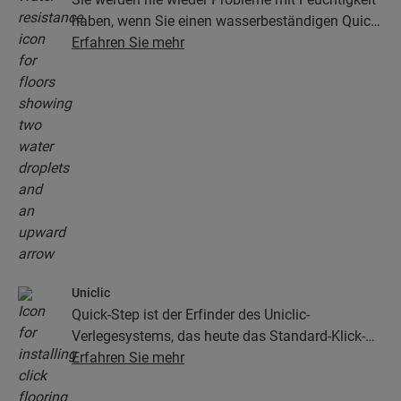
haben, wenn Sie einen wasserbeständigen Quick-
Step-Boden wählen. Unsere Böden sehen nicht
Erfahren Sie mehr
nur unglaublich stilvoll und natürlich aus, sie sind
auch zu 100 % wasserbeständig – so wird die
Reinigung so einfach wie niemals zuvor!
Uniclic
Quick-Step ist der Erfinder des Uniclic-
Verlegesystems, das heute das Standard-Klick-
System ist. Mit dem revolutionären und
Erfahren Sie mehr
patentierten Klick-System klicken Sie Ihre
Bodendielen mühelos aneinander.