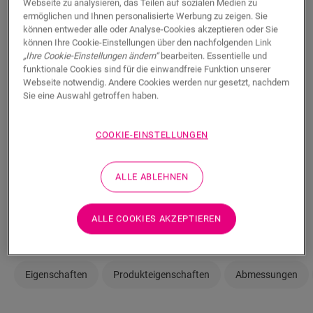
Webseite zu analysieren, das Teilen auf sozialen Medien zu
immer einen Händler in Ihrer Nähe.
ermöglichen und Ihnen personalisierte Werbung zu zeigen. Sie
können entweder alle oder Analyse-Cookies akzeptieren oder Sie
können Ihre Cookie-Einstellungen über den nachfolgenden Link
„Ihre Cookie-Einstellungen ändern“
bearbeiten. Essentielle und
funktionale Cookies sind für die einwandfreie Funktion unserer
Webseite notwendig. Andere Cookies werden nur gesetzt, nachdem
SUCHE
Sie eine Auswahl getroffen haben.
COOKIE-EINSTELLUNGEN
Sie sind sich nicht sicher, ob dieser Boden
zu Ihrem Stil und Ihren Bedürfnissen
ALLE ABLEHNEN
passt?
In Ihrem Raum ansehen
ALLE COOKIES AKZEPTIEREN
Eigenschaften
Produkteigenschaften
Abmessungen