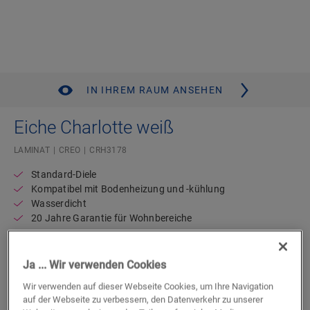
IN IHREM RAUM ANSEHEN
Eiche Charlotte weiß
LAMINAT
CREO
CRH3178
Standard-Diele
Kompatibel mit Bodenheizung und -kühlung
Wasserdicht
20 Jahre Garantie für Wohnbereiche
Einen Händler in Ihrer Nähe suchen
Ja ... Wir verwenden Cookies
Sie können es kaum erwarten, diesen Boden selbst zu
Wir verwenden auf dieser Webseite Cookies, um Ihre Navigation
auf der Webseite zu verbessern, den Datenverkehr zu unserer
sehen? Sie haben noch Fragen? Kein Problem! Es gibt