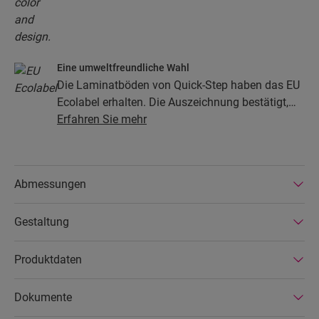
Eine umweltfreundliche Wahl
Die Laminatböden von Quick-Step haben das EU
Ecolabel erhalten. Die Auszeichnung bestätigt,
dass die Böden zu mindestens 80 % aus
Erfahren Sie mehr
nachhaltiger Forstwirtschaft stammen, ihre
Zusammensetzung keine Gefahrenstoffe enthält
und in energiesparenden Produktionsstätten
Abmessungen
hergestellt werden. Die Laminatböden von Quick-
Step sind zudem sehr langlebig und durch eine
Gestaltung
erweiterte Produktgarantie abgedeckt. Außerdem
sind die Böden einfach zu reparieren und zu
entfernen.
Produktdaten
Dokumente