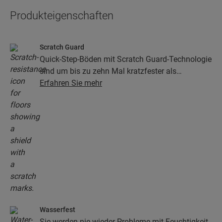
Produkteigenschaften
Scratch Guard
Quick-Step-Böden mit Scratch Guard-Technologie
sind um bis zu zehn Mal kratzfester als
herkömmliche Böden.
Erfahren Sie mehr
Wasserfest
Sie werden nie wieder Probleme mit Feuchtigkeit