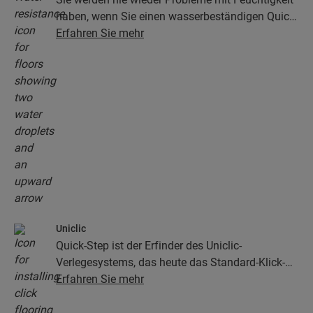
haben, wenn Sie einen wasserbeständigen Quick-
Step-Boden wählen. Unsere Böden sehen nicht
Erfahren Sie mehr
nur unglaublich stilvoll und natürlich aus, sie sind
auch zu 100 % wasserbeständig – so wird die
Reinigung so einfach wie niemals zuvor!
Uniclic
Quick-Step ist der Erfinder des Uniclic-
Verlegesystems, das heute das Standard-Klick-
System ist. Mit dem revolutionären und
Erfahren Sie mehr
patentierten Klick-System klicken Sie Ihre
Bodendielen mühelos aneinander.