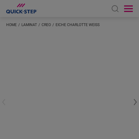
Open sear
Ope
HOME
LAMINAT
CREO
EICHE CHARLOTTE WEISS
Geben Sie Ihren Standort ein